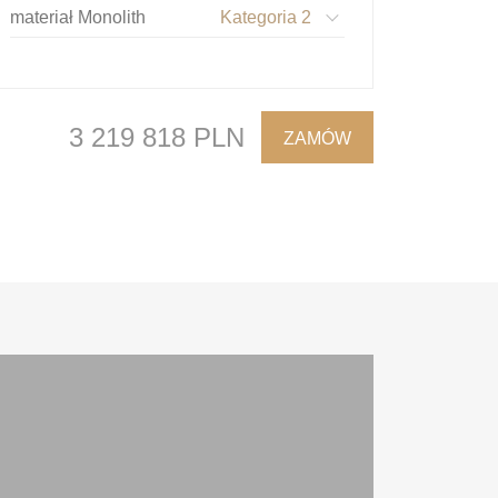
materiał Monolith
Kategoria 2
materiał Piano
Kategoria 2
materiał Admiral
Kategoria 3
3 219 818 PLN
ZAMÓW
materiał Belfast
Kategoria 3
materiał Beretta
Kategoria 3
materiał Grande
Kategoria 3
materiał Lucky
Kategoria 3
materiał Marshmallow
Kategoria 4
materiał
Milton
Kategoria 4