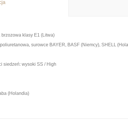
cja
 brzozowa klasy E1 (Litwa)
 poliuretanowa, surowce BAYER, BASF (Niemcy), SHELL (Holand
i siedzeń:
wysoki SS / High
ba (Holandia)