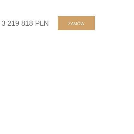
3 219 818 PLN
ZAMÓW
d