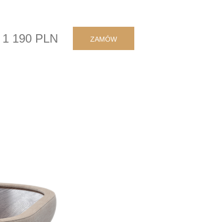
1 190 PLN
ZAMÓW
d
anowej