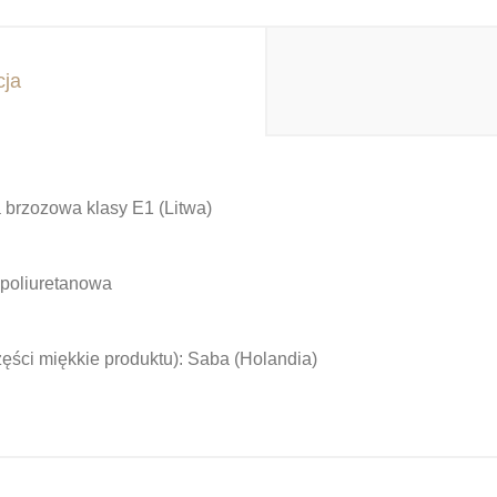
cja
 brzozowa klasy E1 (Litwa)
 poliuretanowa
zęści miękkie produktu):
Saba (Holandia)