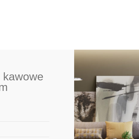
ki kawowe
im