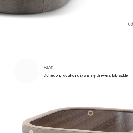
o
Blat
Wypełnienie
Do jego produkcji używa się drewna lub szkła
zwykle używa się do tego elastycznej pianki poliuret