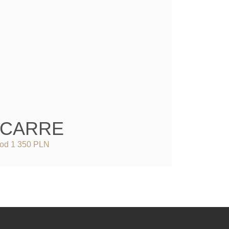
CARRE
LU
od 1 350 PLN
od 2 136