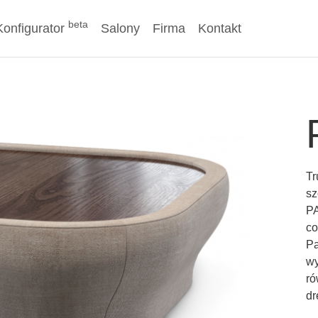
beta
Konfigurator
Salony
Firma
Kontakt
Tr
sz
PA
co
Pa
wy
ró
dr