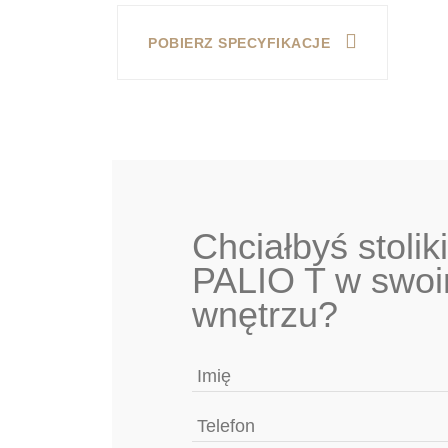
POBIERZ SPECYFIKACJE
Chciałbyś stoli
PALIO T
w swo
wnętrzu?